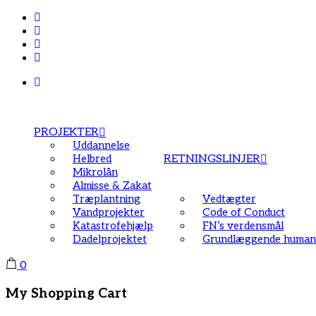
PROJEKTER
Uddannelse
Helbred
RETNINGSLINJER
Mikrolån
Almisse & Zakat
Træplantning
Vedtægter
Vandprojekter
Code of Conduct
Katastrofehjælp
FN’s verdensmål
Dadelprojektet
Grundlæggende humani
0
My Shopping Cart