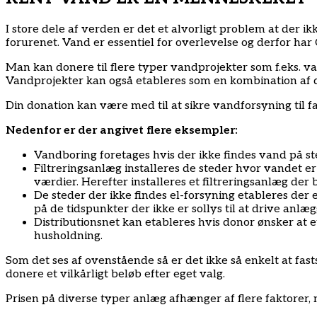
I store dele af verden er det et alvorligt problem at der i
forurenet. Vand er essentiel for overlevelse og derfor ha
Man kan donere til flere typer vandprojekter som f.eks. vand
Vandprojekter kan også etableres som en kombination af d
Din donation kan være med til at sikre vandforsyning til f
Nedenfor er der angivet flere eksempler:
Vandboring foretages hvis der ikke findes vand på 
Filtreringsanlæg installeres de steder hvor vandet er
værdier. Herefter installeres et filtreringsanlæg der b
De steder der ikke findes el-forsyning etableres der
på de tidspunkter der ikke er sollys til at drive anl
Distributionsnet kan etableres hvis donor ønsker at e
husholdning.
Som det ses af ovenstående så er det ikke så enkelt at fast
donere et vilkårligt beløb efter eget valg.
Prisen på diverse typer anlæg afhænger af flere faktorer