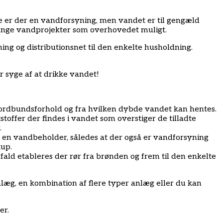
lde er der en vandforsyning, men vandet er til gengæld
 mange vandprojekter som overhovedet muligt.
yning og distributionsnet til den enkelte husholdning.
r syge af at drikke vandet!
jordbundsforhold og fra hvilken dybde vandet kan hentes.
toffer der findes i vandet som overstiger de tilladte
.
 i en vandbeholder, således at der også er vandforsyning
kup.
fald etableres der rør fra brønden og frem til den enkelte
anlæg, en kombination af flere typer anlæg eller du kan
er.