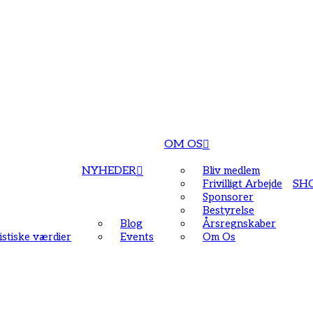
OM OS
NYHEDER
Bliv medlem
Frivilligt Arbejde
SH
Sponsorer
Bestyrelse
Blog
Årsregnskaber
stiske værdier
Events
Om Os