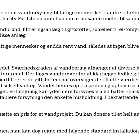
kke er en vandforsyning til fattige mennesker. I andre tilfæ
r Charity For Life en ambition om at indsamle midler til så
brønd, filtreringsanlæg til giftstoffer, solceller til el-fors
isse anlæg.
attige mennesker og endda rent vand, således at ingen blive
stedet. Sværhedsgraden af vandboring afhænger af diverse 
 forurenet. Der tages vandprøver for at klarlægge hvilke gits
ortfiltrerer de giftstoffer som overstiger de tilladte værdier
 et solcelleanlæg. Vandet hentes op fra jorden og opbevares
ægget. El-forsyning kan ydermere forsynes via en batteri-bac
tablere forsyning i den enkelte husholdning. I bekræftende 
sætte en pris for et vandprojekt. Du kan donere til et helt 
, men man kan dog regne med følgende standard installation