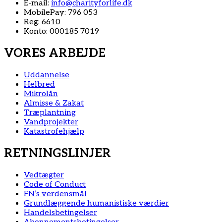
E-mail:
info@charityforlife.dk
MobilePay: 796 053
Reg: 6610
Konto: 000185 7019
VORES ARBEJDE
Uddannelse
Helbred
Mikrolån
Almisse & Zakat
Træplantning
Vandprojekter
Katastrofehjælp
RETNINGSLINJER
Vedtægter
Code of Conduct
FN’s verdensmål
Grundlæggende humanistiske værdier
Handelsbetingelser